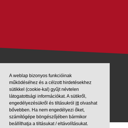
VÁLLALKOZÁSUNK
A weblap bizonyos funkcióinak
működéséhez és a célzott hirdetésekhez
Letöltések
sütikkel (cookie-kal) gyűjt névtelen
Adatvédelem
látogatottsági információkat. A sütikről,
Impresszum
engedélyezésükről és tiltásukról
itt
olvashat
bővebben. Ha nem engedélyezi őket,
PARTNEREINK
számítógépe böngészőjében bármikor
beállíthatja a tiltásukat / eltávolításukat.