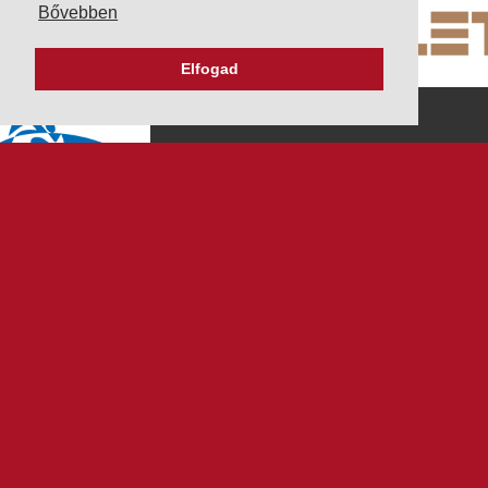
Bővebben
Elfogad
K&V ÚTINFORM
Autópálya díjak
Üzemanyag árak
Közlekedési korlátozások