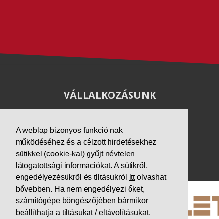
VÁLLALKOZÁSUNK
Letöltések
Adatvédelem
A weblap bizonyos funkcióinak
Impresszum
működéséhez és a célzott hirdetésekhez
sütikkel (cookie-kal) gyűjt névtelen
PARTNEREINK
látogatottsági információkat. A sütikről,
engedélyezésükről és tiltásukról
itt
olvashat
bővebben. Ha nem engedélyezi őket,
számítógépe böngészőjében bármikor
beállíthatja a tiltásukat / eltávolításukat.