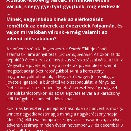
A zsidók 4000 évig várták, mi minden évben
várjuk, s négy gyertyát gyújtunk, míg elérkezik
…
Minek, vagy inkább kinek az elérkezését
remélték az emberek az évezredek folyamán, és
vajon mi valóban várunk-e még valamit az
advent időszakában?
Az
advent
szó a latin
„adventus Domini”
kifejezésből
származik, ami annyit tesz:
„az Úr eljövetele”
. Az ókori zsidó
nép 4000 éven keresztül misztikus várakozással várta az Úr, a
Megváltó eljövetelét, mely a próféták jövendölései szerint
megszabadítja őket rabságukból. Mint a keresztény
hagyományokból tudjuk, a Megváltó, vagyis Jézus világra
jövetele igazából a bűnöktől való szabadulást, a fényt, az
életet hozta el az emberiségnek. A kereszténység máig ezt
ünnepli karácsonykor, és az Úr eljövetelét várja a karácsony
előtti négyhetes adventi időszakban.
Sok más keresztény ünnephez hasonlóan az advent is mozgó
ünnep: negyedik vasárnapja mindig a nagykarácsony napja
(dec. 25.) előtti vasárnapra esik, így vissszaszámolva, az első
adventi vasárnap minden évben november 27. és december 3.
közé kell, hogy essen.