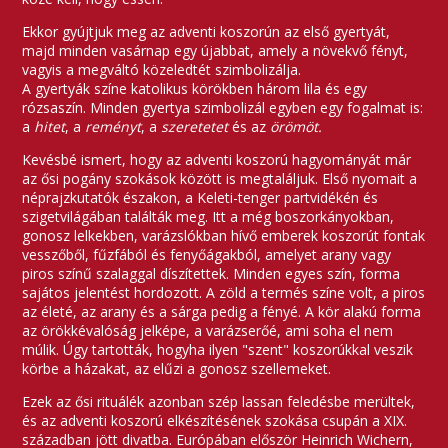
Ekkor gyújtjuk meg az adventi koszorún az első gyertyát,
majd minden vasárnap egy újabbat, amely a növekvő fényt,
vagyis a megváltó közeledtét szimbolizálja.
A gyertyák színe katolikus körökben három lila és egy
rózsaszín. Minden gyertya szimbolizál egyben egy fogalmat is:
a
hitet
, a
reményt
, a
szeretetet
és az
örömöt.
Kevésbé ismert, hogy az adventi koszorú hagyományát már
az ősi pogány szokások között is megtaláljuk. Első nyomait a
néprajzkutatók északon, a Keleti-tenger partvidékén és
szigetvilágában találták meg. Itt a még boszorkányokban,
gonosz lelkekben, varázslókban hívő emberek koszorút fontak
vesszőből, fűzfából és fenyőágakból, amelyet arany vagy
piros színű szalaggal díszítettek. Minden egyes szín, forma
sajátos jelentést hordozott. A zöld a termés színe volt, a piros
az életé, az arany és a sárga pedig a fényé. A kör alakú forma
az örökkévalóság jelképe, a varázserőé, ami soha el nem
múlik. Úgy tartották, hogyha ilyen "szent" koszorúkkal veszik
körbe a házakat, az elűzi a gonosz szellemeket.
Ezek az ősi rituálék azonban szép lassan feledésbe merültek,
és az adventi koszorú elkészítésének szokása csupán a XIX.
században jött divatba. Európában először Heinrich Wichern,