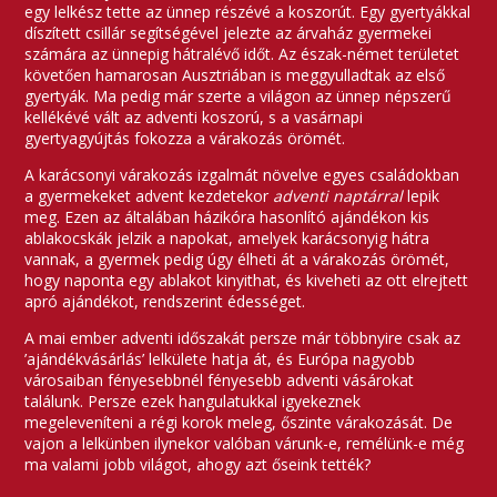
egy lelkész tette az ünnep részévé a koszorút. Egy gyertyákkal
díszített csillár segítségével jelezte az árvaház gyermekei
számára az ünnepig hátralévő időt. Az észak-német területet
követően hamarosan Ausztriában is meggyulladtak az első
gyertyák. Ma pedig már szerte a világon az ünnep népszerű
kellékévé vált az adventi koszorú, s a vasárnapi
gyertyagyújtás fokozza a várakozás örömét.
A karácsonyi várakozás izgalmát növelve egyes családokban
a gyermekeket advent kezdetekor
adventi naptárral
lepik
meg. Ezen az általában házikóra hasonlító ajándékon kis
ablakocskák jelzik a napokat, amelyek karácsonyig hátra
vannak, a gyermek pedig úgy élheti át a várakozás örömét,
hogy naponta egy ablakot kinyithat, és kiveheti az ott elrejtett
apró ajándékot, rendszerint édességet.
A mai ember adventi időszakát persze már többnyire csak az
’ajándékvásárlás’ lelkülete hatja át, és Európa nagyobb
városaiban fényesebbnél fényesebb adventi vásárokat
találunk. Persze ezek hangulatukkal igyekeznek
megeleveníteni a régi korok meleg, őszinte várakozását. De
vajon a lelkünben ilynekor valóban várunk-e, remélünk-e még
ma valami jobb világot, ahogy azt őseink tették?