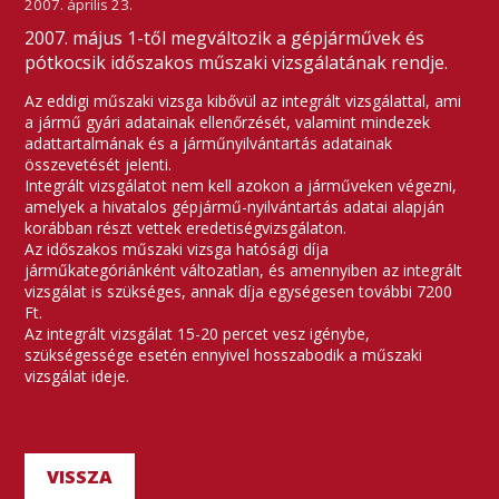
2007. április 23.
2007. május 1-től megváltozik a gépjárművek és
pótkocsik időszakos műszaki vizsgálatának rendje.
Az eddigi műszaki vizsga kibővül az integrált vizsgálattal, ami
a jármű gyári adatainak ellenőrzését, valamint mindezek
adattartalmának és a járműnyilvántartás adatainak
összevetését jelenti.
Integrált vizsgálatot nem kell azokon a járműveken végezni,
amelyek a hivatalos gépjármű-nyilvántartás adatai alapján
korábban részt vettek eredetiségvizsgálaton.
Az időszakos műszaki vizsga hatósági díja
járműkategóriánként változatlan, és amennyiben az integrált
vizsgálat is szükséges, annak díja egységesen további 7200
Ft.
Az integrált vizsgálat 15-20 percet vesz igénybe,
szükségessége esetén ennyivel hosszabodik a műszaki
vizsgálat ideje.
VISSZA