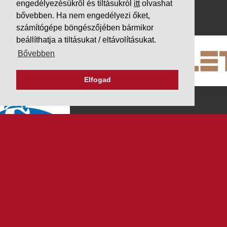
engedélyezésükről és tiltásukról
itt
olvashat
PARTNEREINK
bővebben. Ha nem engedélyezi őket,
számítógépe böngészőjében bármikor
beállíthatja a tiltásukat / eltávolításukat.
Bővebben
Elfogad
K&V ÚTINFORM