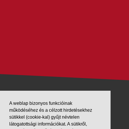
VÁLLALKOZÁSUNK
A weblap bizonyos funkcióinak
Letöltések
működéséhez és a célzott hirdetésekhez
sütikkel (cookie-kal) gyűjt névtelen
Adatvédelem
látogatottsági információkat. A sütikről,
Impresszum