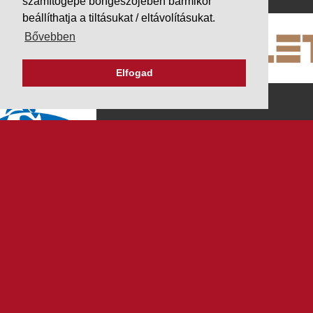
számítógépe böngészőjében bármikor
beállíthatja a tiltásukat / eltávolításukat.
Bővebben
Elfogad
K&V ÚTINFORM
Autópálya díjak