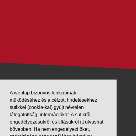
VÁLLALKOZÁSUNK
A weblap bizonyos funkcióinak
Letöltések
működéséhez és a célzott hirdetésekhez
sütikkel (cookie-kal) gyűjt névtelen
Adatvédelem
látogatottsági információkat. A sütikről,
Impresszum
engedélyezésükről és tiltásukról
itt
olvashat
bővebben. Ha nem engedélyezi őket,
PARTNEREINK