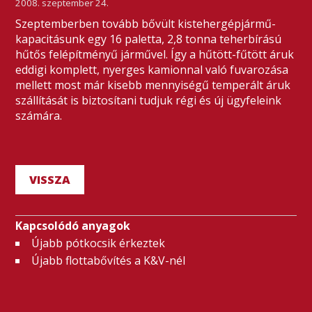
2008. szeptember 24.
Szeptemberben tovább bővült kistehergépjármű-
kapacitásunk egy 16 paletta, 2,8 tonna teherbírású
hűtős felépítményű járművel. Így a hűtött-fűtött áruk
eddigi komplett, nyerges kamionnal való fuvarozása
mellett most már kisebb mennyiségű temperált áruk
szállítását is biztosítani tudjuk régi és új ügyfeleink
számára.
VISSZA
Kapcsolódó anyagok
Újabb pótkocsik érkeztek
Újabb flottabővítés a K&V-nél