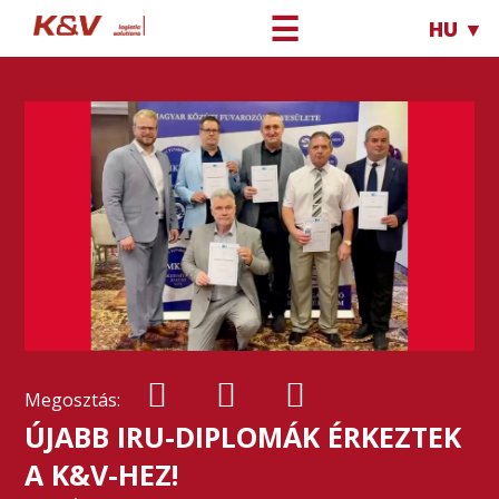
☰
HU ▼
Megosztás:
ÚJABB IRU-DIPLOMÁK ÉRKEZTEK
A K&V-HEZ!