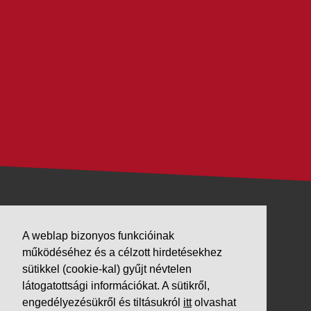
VÁLLALKOZÁSUNK
A weblap bizonyos funkcióinak
Letöltések
működéséhez és a célzott hirdetésekhez
sütikkel (cookie-kal) gyűjt névtelen
Adatvédelem
látogatottsági információkat. A sütikről,
Impresszum
engedélyezésükről és tiltásukról
itt
olvashat