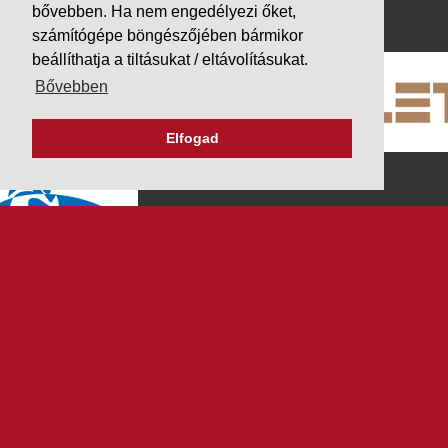
PARTNEREINK
bővebben. Ha nem engedélyezi őket,
számítógépe böngészőjében bármikor
beállíthatja a tiltásukat / eltávolításukat.
Bővebben
Elfogad
K&V ÚTINFORM