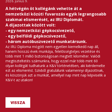
2026. június 9.
A hétvégén öt kollégánk vehette át a
nemzetközi közúti fuvarozás egyik legrangosabb
szakmai elismerését, az IRU Diplomát.
A díjazottak között volt:
- egy nemzetközi gépkocsivezető,
- egy belföldi gépkocsivezető,
- három autóbuszvezető munkatársunk.
Az IRU Diploma mögött nem egyetlen kiemelkedő nap áll,
hanem hosszú évek munkája, felelősségteljes vezetése és
több mint 1 millió biztonságosan megtett kilométer. Valódi
megtiszteltetés számunkra, hogy ezzel már több mint 60
olyan kollégát tudhatunk a K&V történetében, aki kiérdemelte
ezt az elismerést. Szívből gratulálunk valamennyi díjazottnak,
és köszönjük azt a munkát, amellyel nap mint nap képviselik a
K&V-t az utakon!
VISSZA