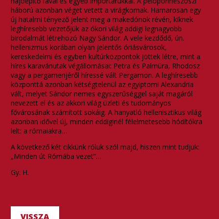
hajóépítő fával és egyéb importárukkal. A peloponnészoszi
háború azonban véget vetett a virágkornak. Hamarosan egy
új hatalmi tényező jelent meg a makedónok révén, kiknek
leghíresebb vezetőjük az ókori világ addigi legnagyobb
birodalmát létrehozó Nagy Sándor. A vele kezdődő, ún.
hellenizmus korában olyan jelentős óriásvárosok,
kereskedelmi és egyben kultúrközpontok jöttek létre, mint a
híres karavánutak végállomásai: Petra és Palmüra, Rhodosz
vagy a pergamenjéről híressé vált Pergamon. A leghíresebb
központtá azonban kétségtelenül az egyiptomi Alexandria
vált, melyet Sándor nemes egyszerűséggel saját magáról
nevezett el és az akkori világ üzleti és tudományos
fővárosának számított sokáig. A hanyatló hellenisztikus világ
azonban idővel új, minden eddiginél félelmetesebb hódítókra
lelt: a rómaiakra…
A következő két cikkünk róluk szól majd, hiszen mint tudjuk:
„Minden út Rómába vezet”…
Gy. H.
VISSZA