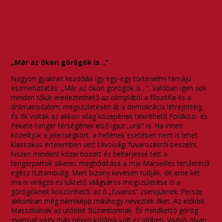
„Már az ókori görögök is…”
Nagyon gyakran kezdődik így egy-egy történelmi témájú
eszmefuttatás: „Már az ókori görögök is…”. Valóban igen sok
minden tőlük eredeztethető az olimpiától a filozófia és a
drámairodalom megszületésén át a demokrácia létrejöttéig.
És ők voltak az akkori világ közepének tekinthető Földközi- és
Fekete-tenger térségének első igazi „urai” is. Ha innen
közelítjük a jelenségkört, a hellének esetében nem is lehet
klasszikus értelemben vett távolsági fuvarozásról beszélni,
hiszen mindent közel hozott és belterjessé tett a
tengerpartok sikeres meghódítása a mai Marseilles területétől
egész Isztambulig. Mert bizony kevesen tudják, de eme két
ma is virágzó és lüktető világváros megszületése is a
görögöknek köszönhető, az ő „fuvaros” zsenijüknek. Persze
akkoriban még némiképp máshogy nevezték őket. Az előbbit
Massziliának az utóbbit Büzantionnak. És mindkettő görög
gyarmat vagy más néven kolónia volt ez időben. Vagyis olyan