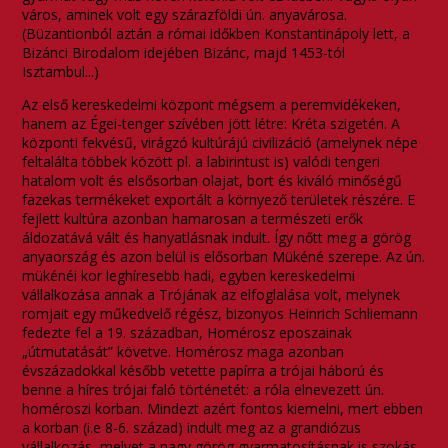
város, aminek volt egy szárazföldi ún. anyavárosa.
(Büzantionból aztán a római időkben Konstantinápoly lett, a
Bizánci Birodalom idejében Bizánc, majd 1453-tól
Isztambul...)
Az első kereskedelmi központ mégsem a peremvidékeken,
hanem az Égei-tenger szívében jött létre: Kréta szigetén. A
központi fekvésű, virágzó kultúrájú civilizáció (amelynek népe
feltalálta többek között pl. a labirintust is) valódi tengeri
hatalom volt és elsősorban olajat, bort és kiváló minőségű
fazekas termékeket exportált a környező területek részére. E
fejlett kultúra azonban hamarosan a természeti erők
áldozatává vált és hanyatlásnak indult. Így nőtt meg a görög
anyaország és azon belül is elősorban Mükéné szerepe. Az ún.
mükénéi kor leghíresebb hadi, egyben kereskedelmi
vállalkozása annak a Trójának az elfoglalása volt, melynek
romjait egy műkedvelő régész, bizonyos Heinrich Schliemann
fedezte fel a 19. században, Homérosz eposzainak
„útmutatását” követve. Homérosz maga azonban
évszázadokkal később vetette papírra a trójai háború és
benne a híres trójai faló történetét: a róla elnevezett ún.
homéroszi korban. Mindezt azért fontos kiemelni, mert ebben
a korban (i.e 8-6. század) indult meg az a grandiózus
vállalkozás, melyet a nagy görög gyarmatosításnak is szokás