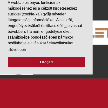
Impresszum
A weblap bizonyos funkcióinak
működéséhez és a célzott hirdetésekhez
PARTNEREINK
sütikkel (cookie-kal) gyűjt névtelen
látogatottsági információkat. A sütikről,
engedélyezésükről és tiltásukról
itt
olvashat
bővebben. Ha nem engedélyezi őket,
számítógépe böngészőjében bármikor
beállíthatja a tiltásukat / eltávolításukat.
Bővebben
Elfogad