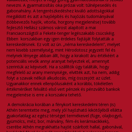
nevezni. A gyarmatosítás oka prózai volt: túlnépesedés és
gabonahiány. A tengerészkedéshez kiváló adottságokkal
megáldott és azt a hajóépítés és hajózás tudományával
(többevezős hajók, vitorla, horgony megjelenése) tovább
fejlesztő Hellász számos várost alapított a mai
Franciaországtól a Fekete-tenger legészakabb csücskéig.
Ebben korszakban egy igen érdekes fajtáját folytatták a
kereskedésnek. Ez volt az ún. „néma kereskedelem”, melyet
nem kisebb személyiség, mint Hérodotosz jegyzett fel és
melynek lényege abban állt, hogy a kirakott áru értékéért a
potenciális vevők annyi aranyat helyeztek el, amennyit
szerintük az képviselt. Ha a szállítók úgy találták, hogy
megfelelő az arany mennyisége, elvitték azt, ha nem, addig
folyt a szavak nélküli alkudozás, míg összejött az üzlet.
Ugyanakkor ennek ellenpólusaként a korábbi, tökéletlen
értékmérőket felváltó első vert pénzek és pénzváltó bankok
megjelenése is erre a korszakra tehető.
A demokrácia korában a fénykort kereskedelmi téren (is)
Athén teremtette meg, mely jól hajózható kikötőjéből ellátta
gyakorlatilag az egész térséget termékeivel (füge, olajbogyó,
gyümölcs, méz, bor, márvány, fém-és kerámiacikkek),
cserébe Athén megrakhatta hajóit szárított hallal, gabonával,