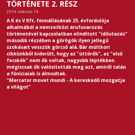
TÖRTÉNETE 2. RÉSZ
2014. március 14.
A K és V Kft. fennállásának 25. évfordulója
alkalmából a nemzetközi árufuvarozás
történetével kapcsolatban elindított "időutazás"
második részében a görögök ilyen jellegű
szokásait vesszük górcső alá. Bár múltkori
cikkünkből kiderült, hogy az "úttörők", az "első
fecskék" nem ők voltak, nagyobb léptékben
mégiscsak ők valósították meg azt, amiről talán
a föníciaiak is álmodtak.
"Mercator movet mundi - A kereskedő mozgatja
a világot"