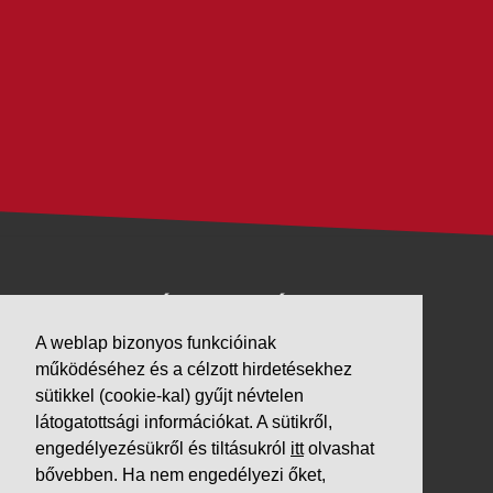
VÁLLALKOZÁSUNK
A weblap bizonyos funkcióinak
Letöltések
működéséhez és a célzott hirdetésekhez
Adatvédelem
sütikkel (cookie-kal) gyűjt névtelen
Impresszum
látogatottsági információkat. A sütikről,
engedélyezésükről és tiltásukról
itt
olvashat
PARTNEREINK
bővebben. Ha nem engedélyezi őket,