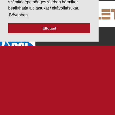
számítógépe böngészőjében bármikor
beállíthatja a tiltásukat / eltávolításukat.
Bővebben
Elfogad
K&V ÚTINFORM
Autópálya díjak
Üzemanyag árak