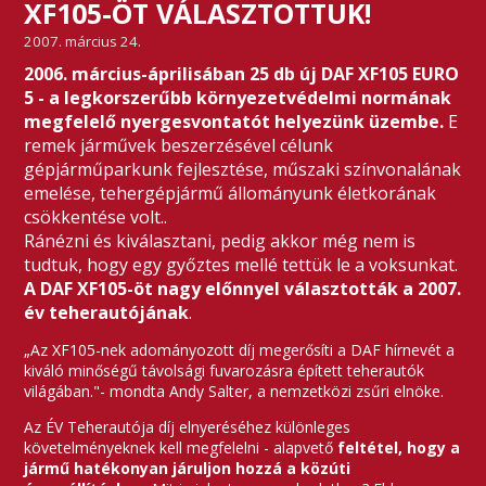
XF105-ÖT VÁLASZTOTTUK!
2007. március 24.
2006. március-áprilisában 25 db új DAF XF105 EURO
5 - a legkorszerűbb környezetvédelmi normának
megfelelő nyergesvontatót helyezünk üzembe.
E
remek járművek beszerzésével célunk
gépjárműparkunk fejlesztése, műszaki színvonalának
emelése, tehergépjármű állományunk életkorának
csökkentése volt..
Ránézni és kiválasztani, pedig akkor még nem is
tudtuk, hogy egy győztes mellé tettük le a voksunkat.
A DAF XF105-öt nagy előnnyel választották a 2007.
év teherautójának
.
„Az XF105-nek adományozott díj megerősíti a DAF hírnevét a
kiváló minőségű távolsági fuvarozásra épített teherautók
világában."- mondta Andy Salter, a nemzetközi zsűri elnöke.
Az ÉV Teherautója díj elnyeréséhez különleges
követelményeknek kell megfelelni - alapvető
feltétel, hogy a
jármű hatékonyan járuljon hozzá a közúti