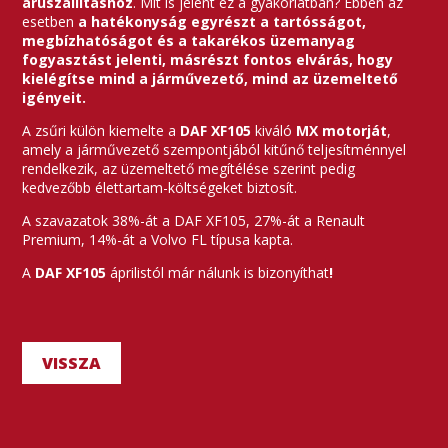
áruszállításhoz
. Mit is jelent ez a gyakorlatban? Ebben az
esetben
a hatékonyság egyrészt a tartósságot,
megbízhatóságot és a takarékos üzemanyag
fogyasztást jelenti, másrészt fontos elvárás, hogy
kielégítse mind a járművezető, mind az üzemeltető
igényeit.
A zsűri külön kiemelte a
DAF XF105
kiváló
MX motorját
,
amely a járművezető szempontjából kitűnő teljesítménnyel
rendelkezik, az üzemeltető megítélése szerint pedig
kedvezőbb élettartam-költségeket biztosít.
A szavazatok 38%-át a DAF XF105, 27%-át a Renault
Premium, 14%-át a Volvo FL típusa kapta.
A
DAF XF105
áprilistól
már
nálunk is bizonyíthat
!
VISSZA