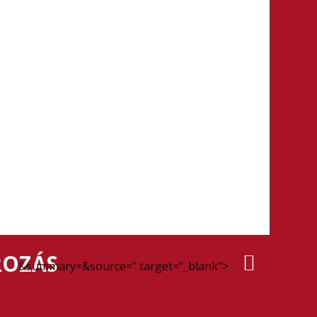
ROZÁS
&summary=&source=" target="_blank">