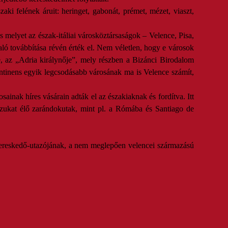
ki felének áruit: heringet, gabonát, prémet, mézet, viaszt,
s melyet az észak-itáliai városköztársaságok – Velence, Pisa,
aló továbbítása révén érték el. Nem véletlen, hogy e városok
e, az „Adria királynője”, mely részben a Bizánci Birodalom
ontinens egyik legcsodásabb városának ma is Velence számít,
ainak híres vásárain adták el az északiaknak és fordítva. Itt
nszukat élő zarándokutak, mint pl. a Rómába és Santiago de
b kereskedő-utazójának, a nem meglepően velencei származású