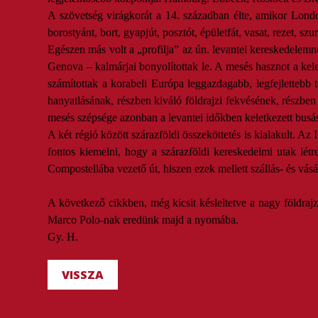
A szövetség virágkorát a 14. században élte, amikor London
borostyánt, bort, gyapjút, posztót, épületfát, vasat, rezet, sz
Egészen más volt a „profilja” az ún. levantei kereskedelemne
Genova – kalmárjai bonyolítottak le. A mesés hasznot a kele
számítottak a korabeli Európa leggazdagabb, legfejlettebb
hanyatlásának, részben kiváló földrajzi fekvésének, részbe
mesés szépsége azonban a levantei időkben keletkezett bus
A két régió között szárazföldi összeköttetés is kialakult. A
fontos kiemelni, hogy a szárazföldi kereskedelmi utak lét
Compostellába vezető út, hiszen ezek mellett szállás- és vásár
A következő cikkben, még kicsit késleltetve a nagy földraj
Marco Polo-nak eredünk majd a nyomába.
Gy. H.
VISSZA