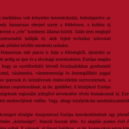
önellátásra volt kénytelen berendezkedni, belesüppedve az
ly hamarosan elterjed szerte a földrészen, a kultúra új
t teremt a „vén” kontinens államai között. Talán nem meglepő
tesrendek indítják el, akik fejlett technikai színvonal
nak például később mindenki számára.
amarosan már piacra is futja a fölöslegből, újraindul az
bb pedig az ipar és a távolsági kereskedelem. Európa magára
ra, hogy az ezredfordulót követő évszázadokban gombamód
ttal, vásártartási, vámmentességi és árumegállítási joggal
osi iparosok és kézművesek érdekvédelmi szervezeteinek, a
kmai csoportosulásait, az ún. guildéket. A középkori Európa
ségeknek regionális jellegűvé növekedése révén bontakoznak ki. Ez
r keleti medencéjének vidéke. Vagy, ahogy középiskolai tanulmányainkb
alti-tengeri térségbe összpontosul Európa kereskedelmének egy jelen
elmére „közösséget”, Hanzát hoznak létre. Az alapítás pontos évét 
a voltak. E városok, új típusú hajóikon, az ún. kogge-okon egyre kite