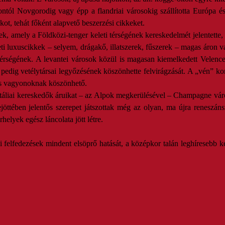
tól Novgorodig vagy épp a flandriai városokig szállította Európa észa
urkot, tehát főként alapvető beszerzési cikkeket.
k, amely a Földközi-tenger keleti térségének kereskedelmét jelentette, 
ti luxuscikkek – selyem, drágakő, illatszerek, fűszerek – magas áron v
 térségének. A levantei városok közül is magasan kiemelkedett Velenc
n pedig vetélytársai legyőzésének köszönhette felvirágzását. A „vén” k
ás vagyonoknak köszönhető.
z Itáliai kereskedők áruikat – az Alpok megkerülésével – Champagne város
rejöttében jelentős szerepet játszottak még az olyan, ma újra reneszá
helyek egész láncolata jött létre.
zi felfedezések mindent elsöprő hatását, a középkor talán leghíreseb