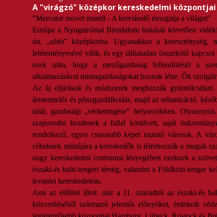
A "virágzó" középkor kereskedelmi központjai
"Mercator movet mundi - A kereskedő mozgatja a világot"
Európa a Nyugatrómai Birodalom bukását követően vidéki 
ún. „sötét” középkorba. Ugyanakkor a kereszténység, me
letéteményesévé válik, és egy láthatatlan összekötő kapcso
ezek után, hogy a mezőgazdaság fellendülését a szerze
alkalmazásával mintagazdaságokat hoznak létre. Ők szolgál
Az új eljárások és módszerek meghozzák gyümölcsüket. H
árutermelés és pénzgazdálkodás, majd az urbanizáció, késő
talál, gazdasági „vérkeringése” helyrezökken. Olyannyi
szaporodni kezdenek a fallal körülvett, saját önkormányza
rendelkező, egyre csinosabb képet mutató városok. A vár
céheknek mintájára a kereskedők is létrehozzák a maguk sza
nagy kereskedelmi centrumai lényegében ezeknek a szövet
északi-és balti-tengeri térség, valamint a Földközi-tenge
levantei kereskedelem.
Ami az előbbit illeti: már a 11. századtól az északi-és b
közvetítéséből származó jelentős előnyöket, érdekeik véd
legjelentősebb központjai Hamburg. Lübeck, Rostock és Brém