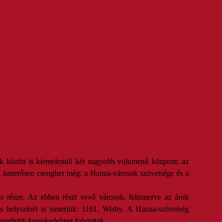
ek között is kiemelendő két nagyobb volumenű központ: az
ól ismerősen csenghet még: a Hanza-városok szövetsége és a
tős része. Az ebben részt vevő városok, felismerve az áruk
és helyszínét is ismerjük: 1161, Wisby. A Hanza-szövetség
rjedtebb kereskedelmet folytattak.