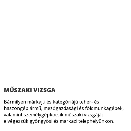
MŰSZAKI VIZSGA
Bármilyen márkájú és kategóriájú teher- és
haszongépjármű, mezőgazdasági és földmunkagépek,
valamint személygépkocsik műszaki vizsgáját
elvégezzük gyöngyösi és markazi telephelyünkön.