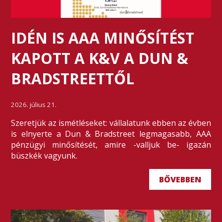
IDÉN IS AAA MINŐSÍTÉST
KAPOTT A K&V A DUN &
BRADSTREETTŐL
2026. július 21.
Szeretjük az ismétléseket: vállalatunk ebben az évben
is elnyerte a Dun & Bradstreet legmagasabb, AAA
pénzügyi minősítését, amire -valljuk be- igazán
büszkék vagyunk.
BŐVEBBEN