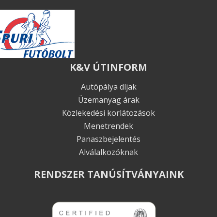
K&V ÚTINFORM
Autópálya díjak
Üzemanyag árak
Közlekedési korlátozások
Menetrendek
Panaszbejelentés
Alválalkozóknak
RENDSZER TANÚSÍTVÁNYAINK