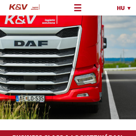
☰
HU ▼