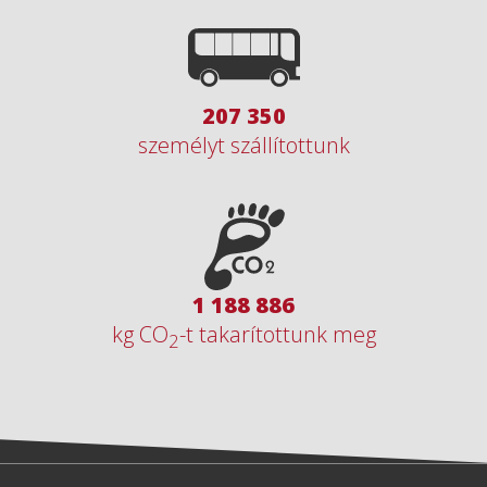
297 830
személyt szállítottunk
1 709 566
kg CO
-t takarítottunk meg
2