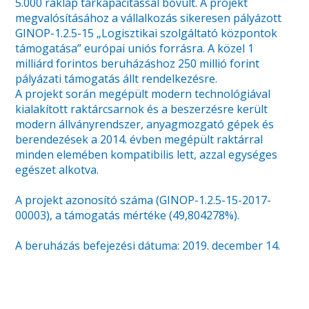
5.000 raklap tárkapacitással bővült. A projekt
megvalósításához a vállalkozás sikeresen pályázott
GINOP-1.2.5-15 „Logisztikai szolgáltató központok
támogatása” európai uniós forrásra. A közel 1
milliárd forintos beruházáshoz 250 millió forint
pályázati támogatás állt rendelkezésre.
A projekt során megépült modern technológiával
kialakított raktárcsarnok és a beszerzésre került
modern állványrendszer, anyagmozgató gépek és
berendezések a 2014. évben megépült raktárral
minden elemében kompatibilis lett, azzal egységes
egészet alkotva.
A projekt azonosító száma (GINOP-1.2.5-15-2017-
00003), a támogatás mértéke (49,804278%).
A beruházás befejezési dátuma: 2019. december 14.