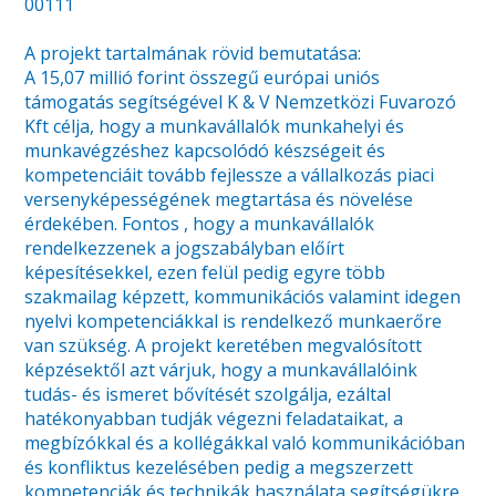
00111
A projekt tartalmának rövid bemutatása:
A 15,07 millió forint összegű európai uniós
támogatás segítségével K & V Nemzetközi Fuvarozó
Kft célja, hogy a munkavállalók munkahelyi és
munkavégzéshez kapcsolódó készségeit és
kompetenciáit tovább fejlessze a vállalkozás piaci
versenyképességének megtartása és növelése
érdekében. Fontos , hogy a munkavállalók
rendelkezzenek a jogszabályban előírt
képesítésekkel, ezen felül pedig egyre több
szakmailag képzett, kommunikációs valamint idegen
nyelvi kompetenciákkal is rendelkező munkaerőre
van szükség. A projekt keretében megvalósított
képzésektől azt várjuk, hogy a munkavállalóink
tudás- és ismeret bővítését szolgálja, ezáltal
hatékonyabban tudják végezni feladataikat, a
megbízókkal és a kollégákkal való kommunikációban
és konfliktus kezelésében pedig a megszerzett
kompetenciák és technikák használata segítségükre