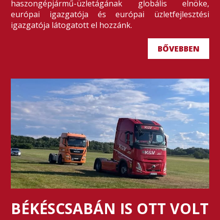
haszongépjármű-üzletágának globális elnöke,
európai igazgatója és európai üzletfejlesztési
igazgatója látogatott el hozzánk.
BŐVEBBEN
BÉKÉSCSABÁN IS OTT VOLT