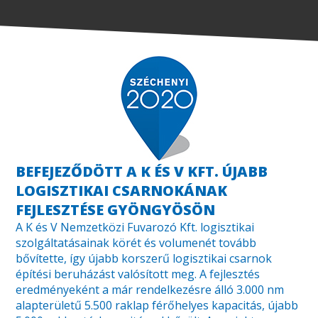
BEFEJEZŐDÖTT A K ÉS V KFT. ÚJABB
LOGISZTIKAI CSARNOKÁNAK
FEJLESZTÉSE GYÖNGYÖSÖN
A K és V Nemzetközi Fuvarozó Kft. logisztikai
szolgáltatásainak körét és volumenét tovább
bővítette, így újabb korszerű logisztikai csarnok
építési beruházást valósított meg. A fejlesztés
eredményeként a már rendelkezésre álló 3.000 nm
alapterületű 5.500 raklap férőhelyes kapacitás, újabb