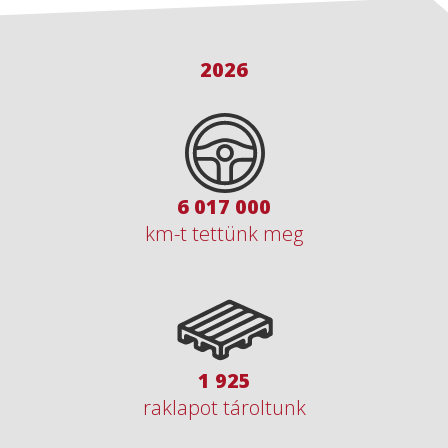
2026
8 642 600
km-t tettünk meg
2 765
raklapot tároltunk