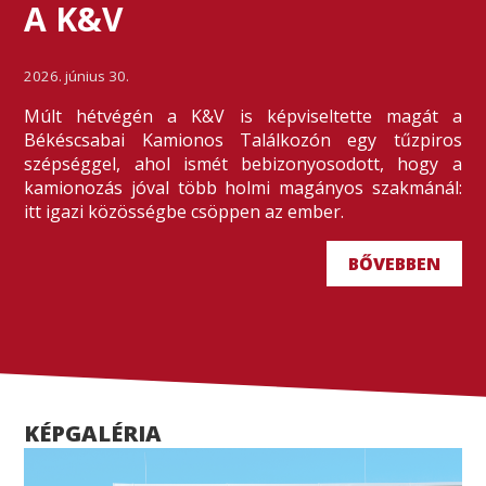
A K&V
2026. június 30.
Múlt hétvégén a K&V is képviseltette magát a
Békéscsabai Kamionos Találkozón egy tűzpiros
szépséggel, ahol ismét bebizonyosodott, hogy a
kamionozás jóval több holmi magányos szakmánál:
itt igazi közösségbe csöppen az ember.
BŐVEBBEN
KÉPGALÉRIA