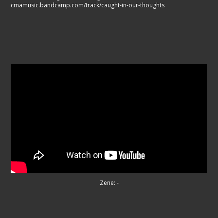
cmamusic.bandcamp.com/track/caught-in-our-thoughts
Zene: -