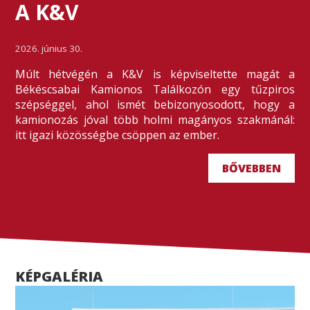
A K&V
2026. június 30.
Múlt hétvégén a K&V is képviseltette magát a
Békéscsabai Kamionos Találkozón egy tűzpiros
szépséggel, ahol ismét bebizonyosodott, hogy a
kamionozás jóval több holmi magányos szakmánál:
itt igazi közösségbe csöppen az ember.
BŐVEBBEN
KÉPGALÉRIA