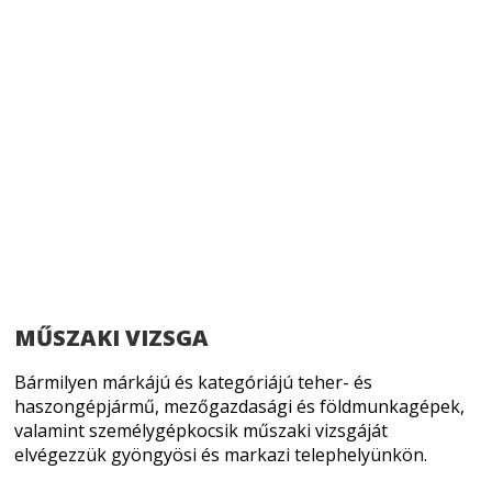
MŰSZAKI VIZSGA
Bármilyen márkájú és kategóriájú teher- és
haszongépjármű, mezőgazdasági és földmunkagépek,
valamint személygépkocsik műszaki vizsgáját
elvégezzük gyöngyösi és markazi telephelyünkön.