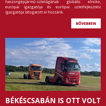
haszongépjármű-üzletágának globális elnöke,
európai igazgatója és európai üzletfejlesztési
igazgatója látogatott el hozzánk.
BŐVEBBEN
BÉKÉSCSABÁN IS OTT VOLT