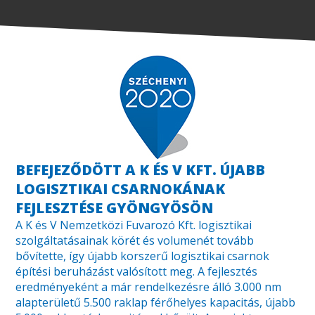
BEFEJEZŐDÖTT A K ÉS V KFT. ÚJABB
LOGISZTIKAI CSARNOKÁNAK
FEJLESZTÉSE GYÖNGYÖSÖN
A K és V Nemzetközi Fuvarozó Kft. logisztikai
szolgáltatásainak körét és volumenét tovább
bővítette, így újabb korszerű logisztikai csarnok
építési beruházást valósított meg. A fejlesztés
eredményeként a már rendelkezésre álló 3.000 nm
alapterületű 5.500 raklap férőhelyes kapacitás, újabb