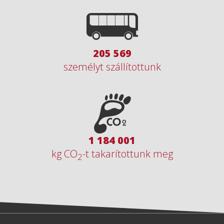
292 917
személyt szállítottunk
1 687 093
kg CO
-t takarítottunk meg
2