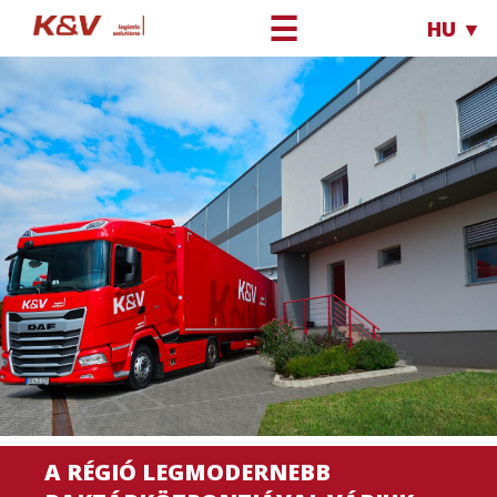
☰
HU ▼
A RÉGIÓ LEGMODERNEBB