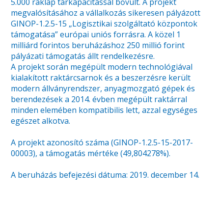
5.000 raklap tárkapacitással bővült. A projekt
megvalósításához a vállalkozás sikeresen pályázott
GINOP-1.2.5-15 „Logisztikai szolgáltató központok
támogatása” európai uniós forrásra. A közel 1
milliárd forintos beruházáshoz 250 millió forint
pályázati támogatás állt rendelkezésre.
A projekt során megépült modern technológiával
kialakított raktárcsarnok és a beszerzésre került
modern állványrendszer, anyagmozgató gépek és
berendezések a 2014. évben megépült raktárral
minden elemében kompatibilis lett, azzal egységes
egészet alkotva.
A projekt azonosító száma (GINOP-1.2.5-15-2017-
00003), a támogatás mértéke (49,804278%).
A beruházás befejezési dátuma: 2019. december 14.