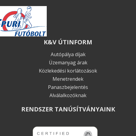
K&V ÚTINFORM
Autópálya díjak
Üzemanyag árak
Közlekedési korlátozások
Menetrendek
Panaszbejelentés
Alválalkozóknak
RENDSZER TANÚSÍTVÁNYAINK