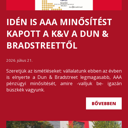
IDÉN IS AAA MINŐSÍTÉST
KAPOTT A K&V A DUN &
BRADSTREETTŐL
2026. július 21.
Szeretjük az ismétléseket: vállalatunk ebben az évben
is elnyerte a Dun & Bradstreet legmagasabb, AAA
pénzügyi minősítését, amire -valljuk be- igazán
büszkék vagyunk.
BŐVEBBEN