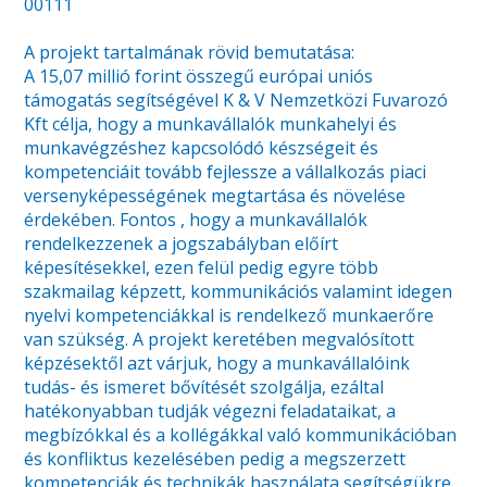
00111
A projekt tartalmának rövid bemutatása:
A 15,07 millió forint összegű európai uniós
támogatás segítségével K & V Nemzetközi Fuvarozó
Kft célja, hogy a munkavállalók munkahelyi és
munkavégzéshez kapcsolódó készségeit és
kompetenciáit tovább fejlessze a vállalkozás piaci
versenyképességének megtartása és növelése
érdekében. Fontos , hogy a munkavállalók
rendelkezzenek a jogszabályban előírt
képesítésekkel, ezen felül pedig egyre több
szakmailag képzett, kommunikációs valamint idegen
nyelvi kompetenciákkal is rendelkező munkaerőre
van szükség. A projekt keretében megvalósított
képzésektől azt várjuk, hogy a munkavállalóink
tudás- és ismeret bővítését szolgálja, ezáltal
hatékonyabban tudják végezni feladataikat, a
megbízókkal és a kollégákkal való kommunikációban
és konfliktus kezelésében pedig a megszerzett
kompetenciák és technikák használata segítségükre