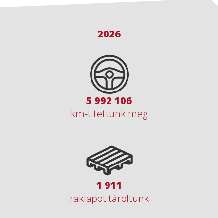
2026
8 507 041
km-t tettünk meg
2 723
raklapot tároltunk