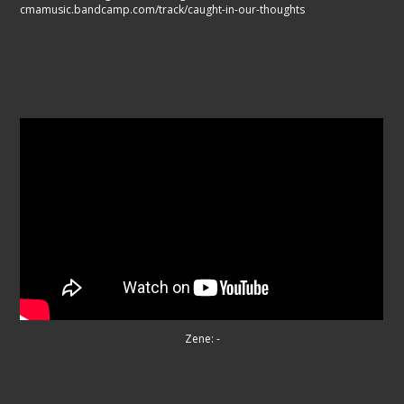
cmamusic.bandcamp.com/track/caught-in-our-thoughts
Zene: -